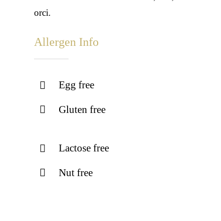
orci.
Allergen Info
Egg free
Gluten free
Lactose free
Nut free